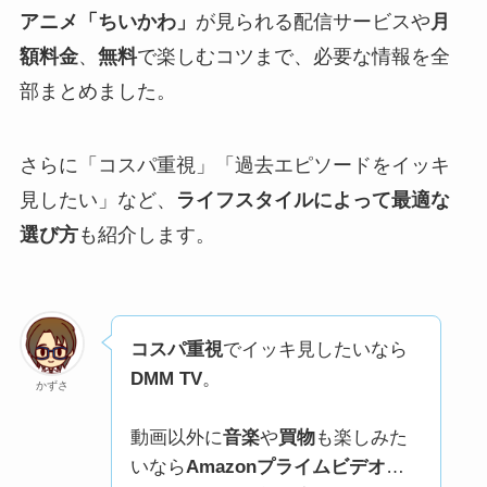
アニメ
「
ちいかわ
」
が見られる配信サービスや
月
額料金
、
無料
で楽しむコツまで、必要な情報を全
部まとめました。
さらに「コスパ重視」「過去エピソードをイッキ
見したい」など、
ライフスタイルによって最適な
選び方
も紹介します。
コスパ重視
でイッキ見したいなら
DMM TV
。
かずさ
動画以外に
音楽
や
買物
も楽しみた
いなら
Amazonプライムビデオ
…