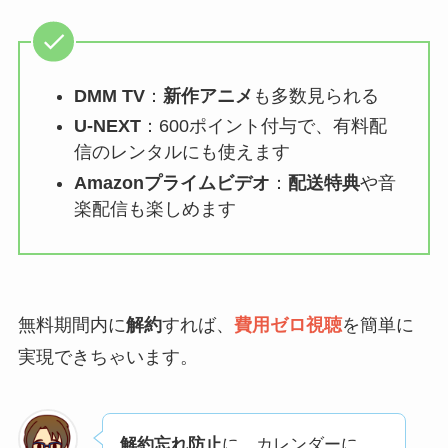
DMM TV
：
新作アニメ
も多数見られる
U-NEXT
：600ポイント付与で、有料配
信のレンタルにも使えます
Amazonプライムビデオ
：
配送特典
や音
楽配信も楽しめます
無料期間内に
解約
すれば、
費用ゼロ視聴
を簡単に
実現できちゃいます。
解約忘れ防止
に、カレンダーに