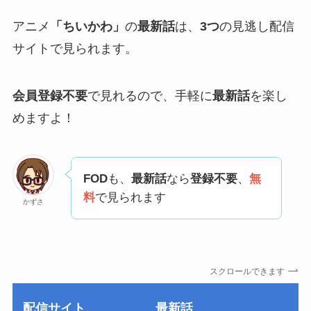
アニメ
「ちいかわ」
の
最新話
は、
3つ
の見逃し配信
サイトで見られます。
会員登録不要
で見れるので、手軽に
最新話
を楽し
めますよ！
FOD
も、
最新話
なら
登録不要
、
無
料
で見られます
かずさ
スクロールできます
配信サイト
最新話