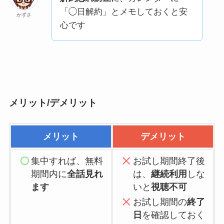
「◯日解約」とメモしておくと安
かずさ
心です
メリット/デメリット
メリット
デメリット
集中すれば、無料
お試し期間終了後
期間内に
全話見れ
は、
継続利用
しな
ます
いと
視聴不可
お試し期間の
終了
日
を確認しておく