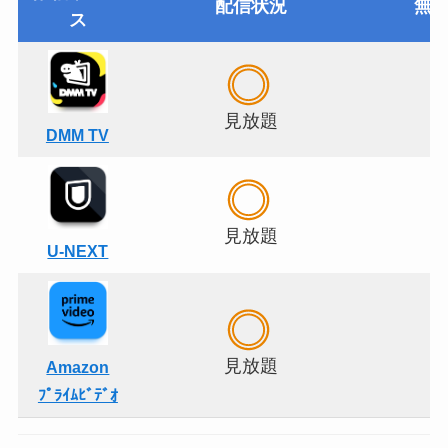
配信状況
無
ス
見放題
DMM TV
見放題
U-NEXT
見放題
Amazon
ﾌﾟﾗｲﾑﾋﾞﾃﾞｵ