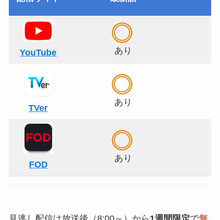
あり
YouTube
あり
TVer
あり
FOD
見逃し配信は放送後（8:00～）から
1週間限定
で
無